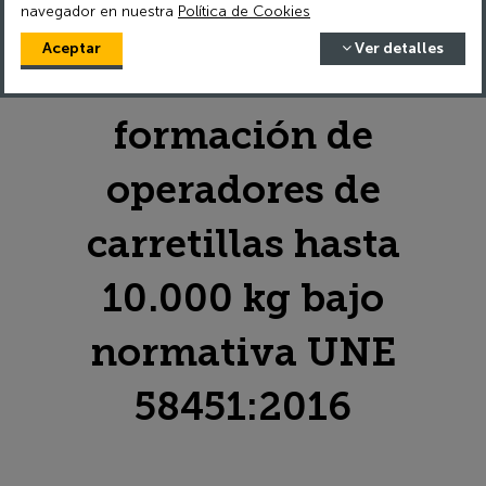
Curso online de
formación de
operadores de
carretillas hasta
10.000 kg bajo
normativa UNE
58451:2016